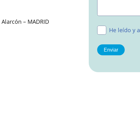
e Alarcón – MADRID
He leído y 