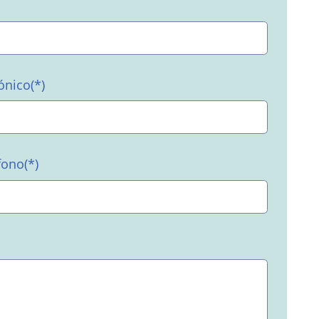
ónico(*)
ono(*)