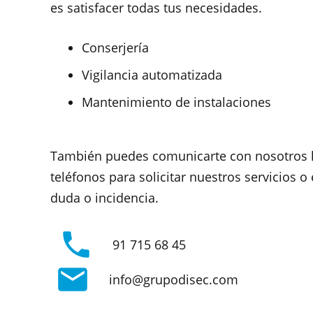
es satisfacer todas tus necesidades.
Conserjería
Vigilancia automatizada
Mantenimiento de instalaciones
También puedes comunicarte con nosotros 
teléfonos para solicitar nuestros servicios o
duda o incidencia.
phone
91 715 68 45
mail
info@grupodisec.com