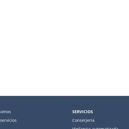
somos
SERVICIOS
servicios
Conserjería
Vigilancia automatizada