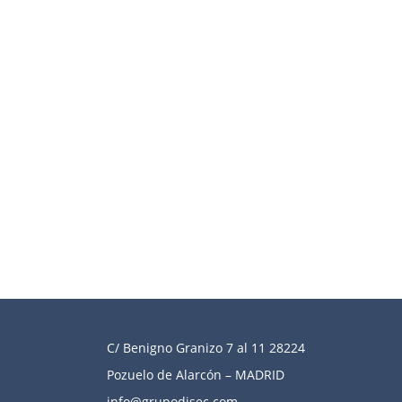
C/ Benigno Granizo 7 al 11 28224
Pozuelo de Alarcón – MADRID
i
nfo@grupodisec.com