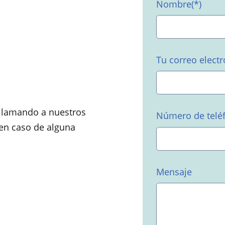
Nombre(*)
Tu correo electr
llamando a nuestros
Número de teléf
 en caso de alguna
Mensaje