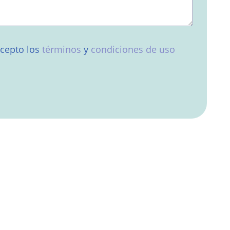
acepto los
términos
y
condiciones de uso